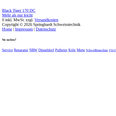
Black Tiger 170 DC
Mehr als nur leicht
0
inkl. MwSt.
zzgl.
Versandkosten
Copyright © 2026 Springhardt Schweisstechnik
Home
|
Impressum
|
Datenschutz
Sie suchen?
Service
Reparatur
NRW
Düsseldorf
Pulheim
Köln
Miete
Schweißmaschine
PTA P