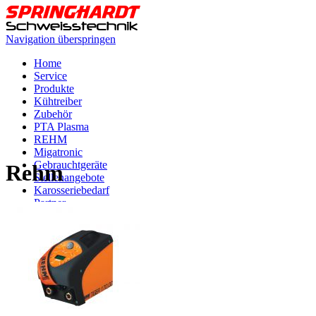
Navigation überspringen
Home
Service
Produkte
Kühtreiber
Zubehör
PTA Plasma
REHM
Migatronic
Gebrauchtgeräte
Rehm
Stellenangebote
Karosseriebedarf
Partner
Videos
Anfahrt
Kontakt